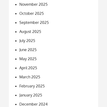
November 2025
October 2025
September 2025
August 2025
July 2025
June 2025
May 2025
April 2025
March 2025
February 2025
January 2025
December 2024