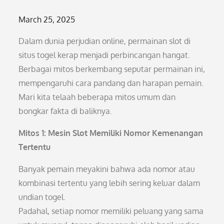
Posted
March 25, 2025
on
Dalam dunia perjudian online, permainan slot di
situs togel kerap menjadi perbincangan hangat.
Berbagai mitos berkembang seputar permainan ini,
mempengaruhi cara pandang dan harapan pemain.
Mari kita telaah beberapa mitos umum dan
bongkar fakta di baliknya.​
Mitos 1: Mesin Slot Memiliki Nomor Kemenangan
Tertentu
Banyak pemain meyakini bahwa ada nomor atau
kombinasi tertentu yang lebih sering keluar dalam
undian togel.
Padahal, setiap nomor memiliki peluang yang sama