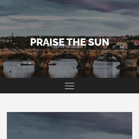
Skip
to
content
PRAISE THE SUN