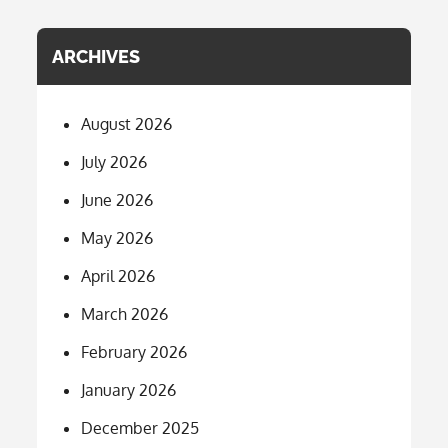
ARCHIVES
August 2026
July 2026
June 2026
May 2026
April 2026
March 2026
February 2026
January 2026
December 2025