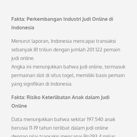
Fakta: Perkembangan Industri Judi Online di
Indonesia
Menurut laporan, Indonesia mencapai transaksi
sebanyak 81 triliun dengan jumlah 201.122 pemain
judi online.
Angka ini menunjukkan bahwa judi online, termasuk
permainan slot di situs togel, memiliki basis pemain
yang signifikan di Indonesia.
Fakta: Risiko Keterlibatan Anak dalam Judi
Online
Data menunjukkan bahwa sekitar 197.540 anak
berusia 11-19 tahun terlibat dalam judi online
dengan nilai transaksi mencapai Rp293,4 miliar.