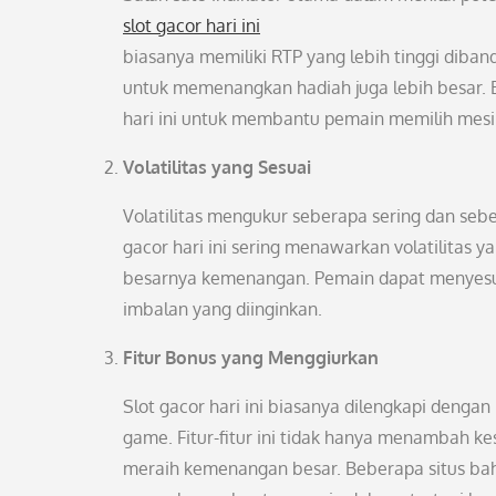
slot gacor hari ini
biasanya memiliki RTP yang lebih tinggi diban
untuk memenangkan hadiah juga lebih besar. 
hari ini untuk membantu pemain memilih mesi
Volatilitas yang Sesuai
Volatilitas mengukur seberapa sering dan seb
gacor hari ini sering menawarkan volatilitas
besarnya kemenangan. Pemain dapat menyesuaik
imbalan yang diinginkan.
Fitur Bonus yang Menggiurkan
Slot gacor hari ini biasanya dilengkapi dengan b
game. Fitur-fitur ini tidak hanya menambah k
meraih kemenangan besar. Beberapa situs ba