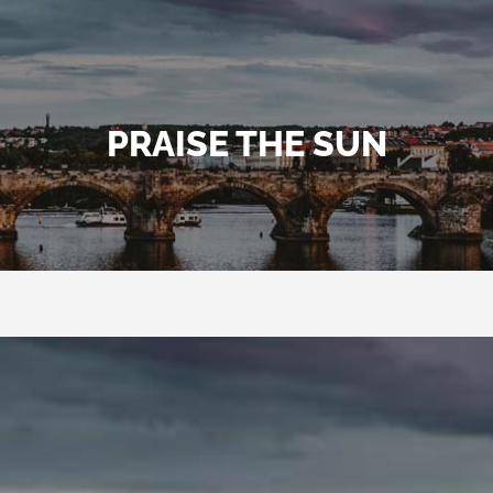
PRAISE THE SUN