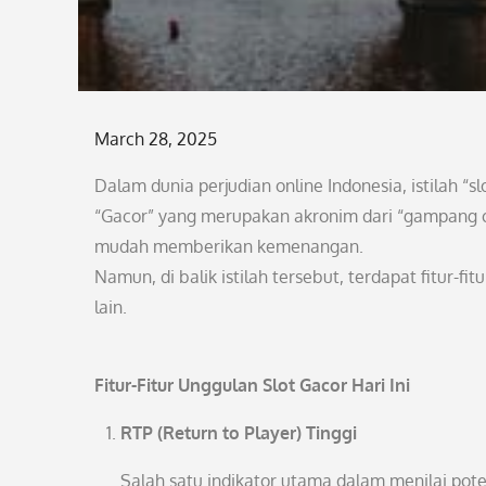
Posted
March 28, 2025
on
Dalam dunia perjudian online Indonesia, istilah “s
“Gacor” yang merupakan akronim dari “gampang c
mudah memberikan kemenangan.
Namun, di balik istilah tersebut, terdapat fitur-f
lain.
Fitur-Fitur Unggulan Slot Gacor Hari Ini
RTP (Return to Player) Tinggi
Salah satu indikator utama dalam menilai pot