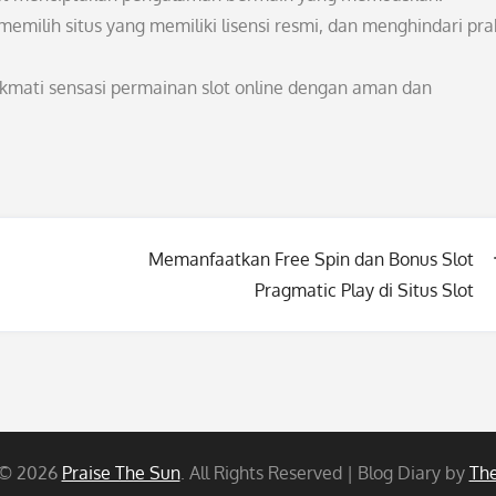
emilih situs yang memiliki lisensi resmi, dan menghindari pra
mati sensasi permainan slot online dengan aman dan
Memanfaatkan Free Spin dan Bonus Slot
Pragmatic Play di Situs Slot
 © 2026
Praise The Sun
. All Rights Reserved | Blog Diary by
Th