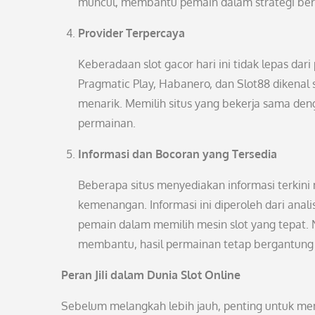
muncul, membantu pemain dalam strategi be
Provider Terpercaya
Keberadaan slot gacor hari ini tidak lepas dar
Pragmatic Play, Habanero, dan Slot88 dikenal 
menarik. Memilih situs yang bekerja sama den
permainan.
Informasi dan Bocoran yang Tersedia
Beberapa situs menyediakan informasi terkini 
kemenangan. Informasi ini diperoleh dari anal
pemain dalam memilih mesin slot yang tepat. 
membantu, hasil permainan tetap bergantung 
Peran JiIi dalam Dunia Slot Online
Sebelum melangkah lebih jauh, penting untuk memah