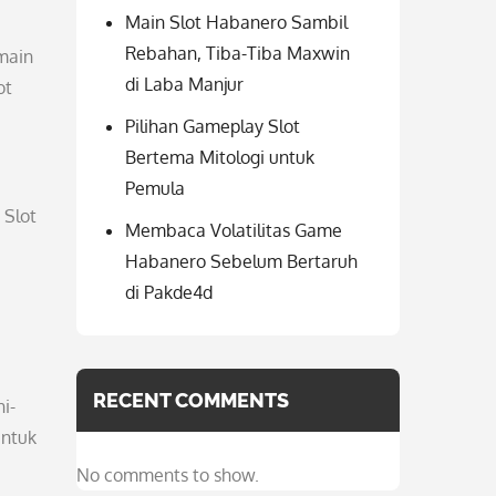
Main Slot Habanero Sambil
Rebahan, Tiba-Tiba Maxwin
emain
di Laba Manjur
ot
Pilihan Gameplay Slot
Bertema Mitologi untuk
Pemula
 Slot
Membaca Volatilitas Game
Habanero Sebelum Bertaruh
di Pakde4d
RECENT COMMENTS
i-
untuk
No comments to show.