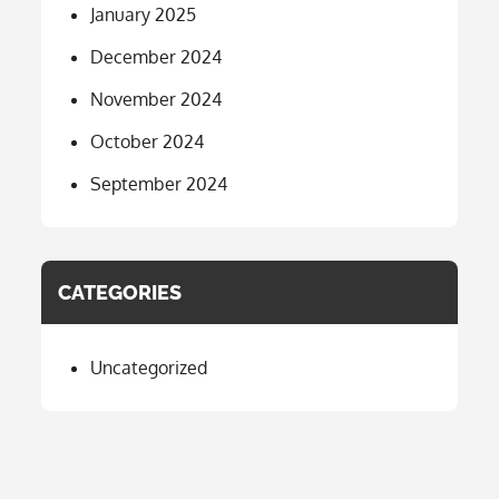
January 2025
December 2024
November 2024
October 2024
September 2024
CATEGORIES
Uncategorized