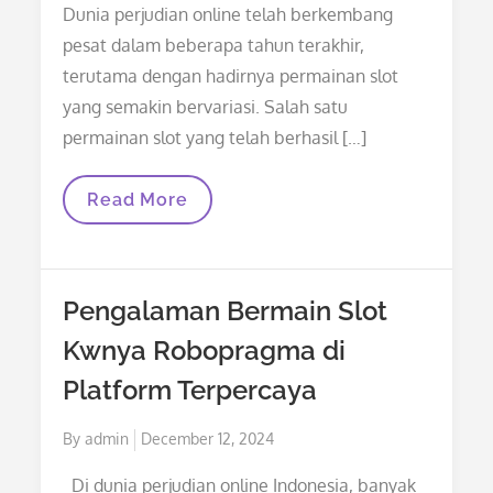
Dunia perjudian online telah berkembang
pesat dalam beberapa tahun terakhir,
terutama dengan hadirnya permainan slot
yang semakin bervariasi. Salah satu
permainan slot yang telah berhasil […]
Meningkatkan
Read More
Peluang
Menang
Di
Slot
Habanero
Pengalaman Bermain Slot
Dengan
Fitur
Kwnya Robopragma di
Bonus
Platform Terpercaya
Posted
By
admin
December 12, 2024
on
Di dunia perjudian online Indonesia, banyak