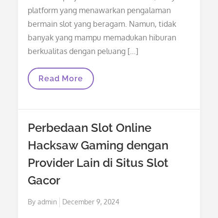
platform yang menawarkan pengalaman
bermain slot yang beragam. Namun, tidak
banyak yang mampu memadukan hiburan
berkualitas dengan peluang […]
Pengalaman
Read More
Bermain
Slot
Kwnya
Robopragma
Di
Perbedaan Slot Online
Platform
Terpercaya
Hacksaw Gaming dengan
Provider Lain di Situs Slot
Gacor
Posted
By
admin
December 9, 2024
on