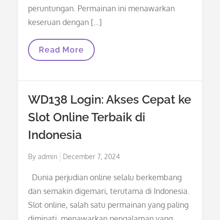
peruntungan. Permainan ini menawarkan
keseruan dengan […]
Rekomendasi
Read More
Slot
Online
Terbaik
Untuk
Pemula
WD138 Login: Akses Cepat ke
Di
Bayar77
Slot Online Terbaik di
Daftar
Indonesia
Posted
By
admin
December 7, 2024
on
Dunia perjudian online selalu berkembang
dan semakin digemari, terutama di Indonesia.
Slot online, salah satu permainan yang paling
diminati, menawarkan pengalaman yang