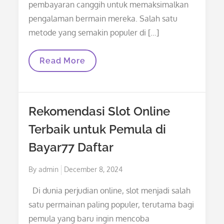
pembayaran canggih untuk memaksimalkan
pengalaman bermain mereka. Salah satu
metode yang semakin populer di […]
Mengapa
Read More
Pemain
Profesional
Memilih
Slot
Deposit
Rekomendasi Slot Online
QRIS?
Terbaik untuk Pemula di
Bayar77 Daftar
Posted
By
admin
December 8, 2024
on
Di dunia perjudian online, slot menjadi salah
satu permainan paling populer, terutama bagi
pemula yang baru ingin mencoba