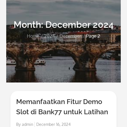
Month:
December 2024
Home
2024
December
Page 2
Memanfaatkan Fitur Demo
Slot di Bank77 untuk Latihan
Posted
By
admin
December 16, 2024