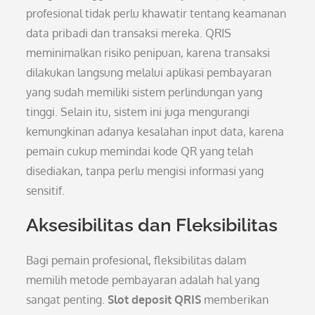
profesional tidak perlu khawatir tentang keamanan
data pribadi dan transaksi mereka. QRIS
meminimalkan risiko penipuan, karena transaksi
dilakukan langsung melalui aplikasi pembayaran
yang sudah memiliki sistem perlindungan yang
tinggi. Selain itu, sistem ini juga mengurangi
kemungkinan adanya kesalahan input data, karena
pemain cukup memindai kode QR yang telah
disediakan, tanpa perlu mengisi informasi yang
sensitif.
Aksesibilitas dan Fleksibilitas
Bagi pemain profesional, fleksibilitas dalam
memilih metode pembayaran adalah hal yang
sangat penting.
Slot deposit QRIS
memberikan