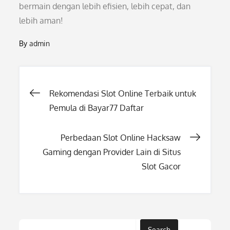
bermain dengan lebih efisien, lebih cepat, dan
lebih aman!
By
admin
Post
Rekomendasi Slot Online Terbaik untuk
Pemula di Bayar77 Daftar
navigation
Perbedaan Slot Online Hacksaw
Gaming dengan Provider Lain di Situs
Slot Gacor
Search