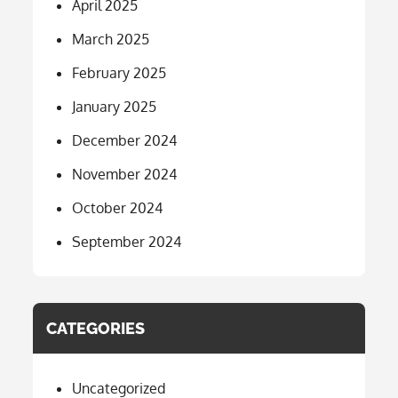
April 2025
March 2025
February 2025
January 2025
December 2024
November 2024
October 2024
September 2024
CATEGORIES
Uncategorized