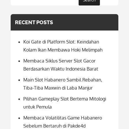
RECENT POSTS
Koi Gate di Platform Slot: Keindahan
Kolam Ikan Membawa Hoki Melimpah
Membaca Siklus Server Slot Gacor
Berdasarkan Waktu Indonesia Barat
Main Slot Habanero Sambil Rebahan,
Tiba-Tiba Maxwin di Laba Manjur
Pilihan Gameplay Slot Bertema Mitologi
untuk Pemula
Membaca Volatilitas Game Habanero
Sebelum Bertaruh di Pakde4d