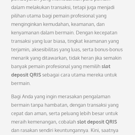
dalam melakukan transaksi, tetapi juga menjadi
pilihan utama bagi pemain profesional yang
menginginkan kemudahan, keamanan, dan
kenyamanan dalam bermain. Dengan kecepatan
transaksi yang luar biasa, tingkat keamanan yang
terjamin, aksesibilitas yang luas, serta bonus-bonus
menarik yang ditawarkan, tidak heran jika semakin
banyak pemain profesional yang memilih
slot
deposit QRIS
sebagai cara utama mereka untuk
bermain.
Bagi Anda yang ingin merasakan pengalaman
bermain tanpa hambatan, dengan transaksi yang
cepat dan aman, serta peluang lebih besar untuk
meraih kemenangan, cobalah
slot deposit QRIS
dan rasakan sendiri keuntungannya. Kini, saatnya