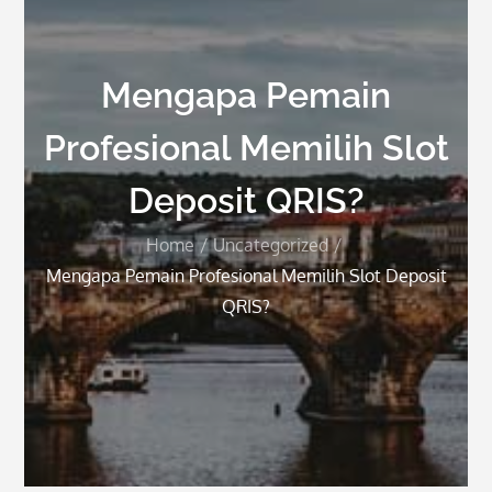
Mengapa Pemain
Profesional Memilih Slot
Deposit QRIS?
Home
Uncategorized
Mengapa Pemain Profesional Memilih Slot Deposit
QRIS?