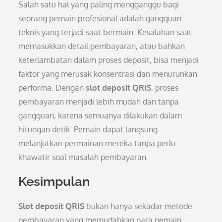
Salah satu hal yang paling mengganggu bagi
seorang pemain profesional adalah gangguan
teknis yang terjadi saat bermain. Kesalahan saat
memasukkan detail pembayaran, atau bahkan
keterlambatan dalam proses deposit, bisa menjadi
faktor yang merusak konsentrasi dan menurunkan
performa. Dengan
slot deposit QRIS
, proses
pembayaran menjadi lebih mudah dan tanpa
gangguan, karena semuanya dilakukan dalam
hitungan detik. Pemain dapat langsung
melanjutkan permainan mereka tanpa perlu
khawatir soal masalah pembayaran.
Kesimpulan
Slot deposit QRIS
bukan hanya sekadar metode
pembayaran yang memudahkan para pemain