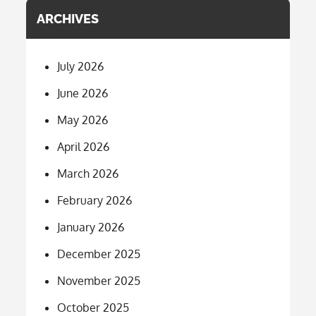
ARCHIVES
July 2026
June 2026
May 2026
April 2026
March 2026
February 2026
January 2026
December 2025
November 2025
October 2025