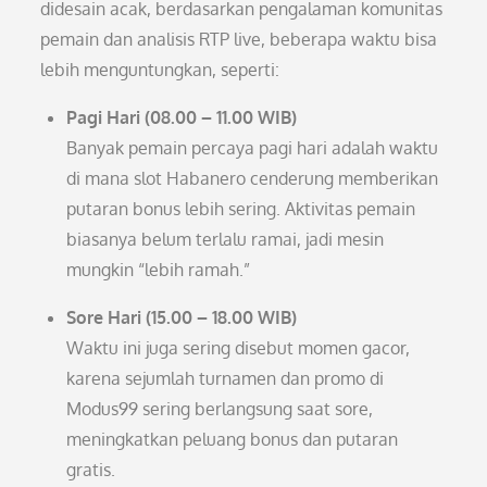
didesain acak, berdasarkan pengalaman komunitas
pemain dan analisis RTP live, beberapa waktu bisa
lebih menguntungkan, seperti:
Pagi Hari (08.00 – 11.00 WIB)
Banyak pemain percaya pagi hari adalah waktu
di mana slot Habanero cenderung memberikan
putaran bonus lebih sering. Aktivitas pemain
biasanya belum terlalu ramai, jadi mesin
mungkin “lebih ramah.”
Sore Hari (15.00 – 18.00 WIB)
Waktu ini juga sering disebut momen gacor,
karena sejumlah turnamen dan promo di
Modus99 sering berlangsung saat sore,
meningkatkan peluang bonus dan putaran
gratis.