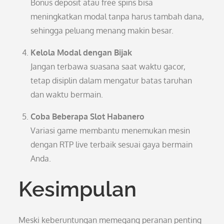
Bonus deposit atau free spins bisa
meningkatkan modal tanpa harus tambah dana,
sehingga peluang menang makin besar.
Kelola Modal dengan Bijak
Jangan terbawa suasana saat waktu gacor,
tetap disiplin dalam mengatur batas taruhan
dan waktu bermain.
Coba Beberapa Slot Habanero
Variasi game membantu menemukan mesin
dengan RTP live terbaik sesuai gaya bermain
Anda.
Kesimpulan
Meski keberuntungan memegang peranan penting