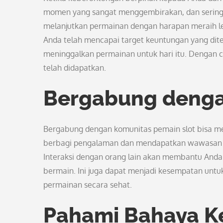
momen yang sangat menggembirakan, dan sering k
melanjutkan permainan dengan harapan meraih leb
Anda telah mencapai target keuntungan yang dit
meninggalkan permainan untuk hari itu. Dengan c
telah didapatkan.
Bergabung denga
Bergabung dengan komunitas pemain slot bisa men
berbagi pengalaman dan mendapatkan wawasan da
Interaksi dengan orang lain akan membantu Anda
bermain. Ini juga dapat menjadi kesempatan untu
permainan secara sehat.
Pahami Bahaya 