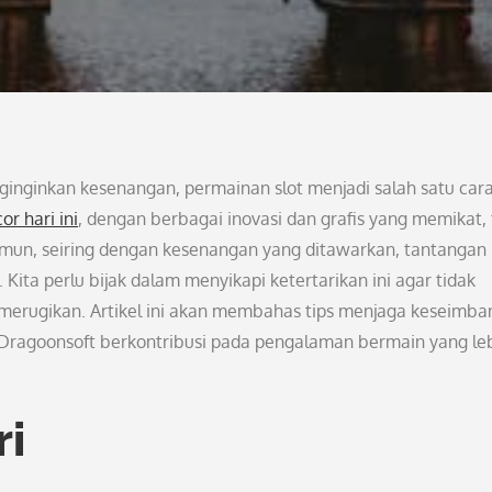
inginkan kesenangan, permainan slot menjadi salah satu car
or hari ini
, dengan berbagai inovasi dan grafis yang memikat, 
amun, seiring dengan kesenangan yang ditawarkan, tantangan
ita perlu bijak dalam menyikapi ketertarikan ini agar tidak
 merugikan. Artikel ini akan membahas tips menjaga keseimb
Dragoonsoft berkontribusi pada pengalaman bermain yang le
ri