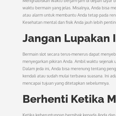
Menghabiskan waktu berjam-jam di depan layar 
waktu bermain yang jelas. Misalnya, Anda bisa m
atau alarm untuk membantu Anda tetap pada renca
Kesehatan mental dan fisik Anda jauh lebih pentin
Jangan Lupakan I
Bermain slot secara terus-menerus dapat menyeba
menyegarkan pikiran Anda. Ambil waktu sejenak u
Dalam jeda ini, Anda bisa merenung tentang pe
kendali atau sudah mulai terbawa suasana. Ini a
mencapai tujuan yang ditetapkan sebelumnya.
Berhenti Ketika 
Ketika keberuntungan berpihak kepada Anda dan 