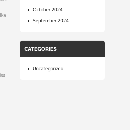
October 2024
ika
September 2024
CATEGORIES
Uncategorized
isa