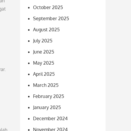
kan
October 2025
gat
September 2025
August 2025
July 2025
June 2025
May 2025
ar.
April 2025
March 2025
February 2025
January 2025
December 2024
November 2024
alah