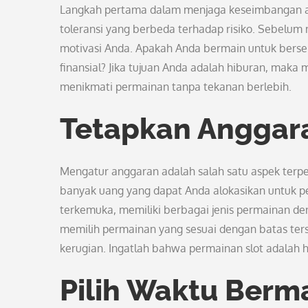
Langkah pertama dalam menjaga keseimbangan ada
toleransi yang berbeda terhadap risiko. Sebelum 
motivasi Anda. Apakah Anda bermain untuk bers
finansial? Jika tujuan Anda adalah hiburan, ma
menikmati permainan tanpa tekanan berlebih.
Tetapkan Anggar
Mengatur anggaran adalah salah satu aspek terp
banyak uang yang dapat Anda alokasikan untuk p
terkemuka, memiliki berbagai jenis permainan d
memilih permainan yang sesuai dengan batas ter
kerugian. Ingatlah bahwa permainan slot adalah 
Pilih Waktu Berm