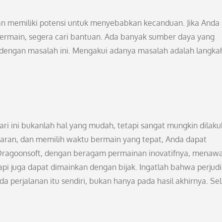
ian memiliki potensi untuk menyebabkan kecanduan. Jika Anda
rmain, segera cari bantuan. Ada banyak sumber daya yang
 dengan masalah ini. Mengakui adanya masalah adalah langka
ri ini bukanlah hal yang mudah, tetapi sangat mungkin dilaku
aran, dan memilih waktu bermain yang tepat, Anda dapat
Dragoonsoft, dengan beragam permainan inovatifnya, menaw
i juga dapat dimainkan dengan bijak. Ingatlah bahwa perjud
da perjalanan itu sendiri, bukan hanya pada hasil akhirnya. S