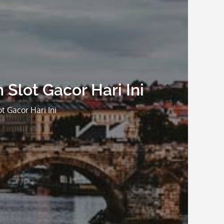
lot Gacor Hari Ini
 Gacor Hari Ini