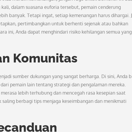
ali, dalam suasana euforia tersebut, pemain cenderung
ih banyak. Tetapi ingat, setiap kemenangan harus dihargai. J
etapkan, pertimbangkan untuk berhenti sejenak atau bahkan
ara ini, Anda dapat menghindari risiko kehilangan semua yang
n Komunitas
jadi sumber dukungan yang sangat berharga. Di sini, Anda b
ri pemain lain tentang strategi dan pengalaman mereka.
 merasa lebih terhubung dan mencegah rasa kesepian saat
k saling berbagi tips menjaga keseimbangan dan menikmati
Kecanduan