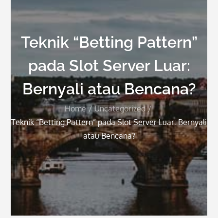
Teknik “Betting Pattern”
pada Slot Server Luar:
Bernyali atau Bencana?
Home
Uncategorized
Teknik “Betting Pattern” pada Slot Server Luar: Bernyali
atau Bencana?