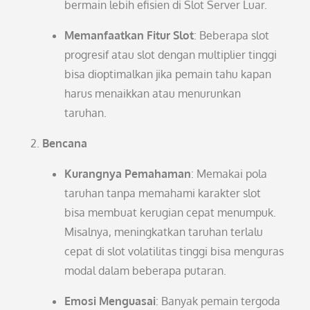
bermain lebih efisien di Slot Server Luar.
Memanfaatkan Fitur Slot
: Beberapa slot
progresif atau slot dengan multiplier tinggi
bisa dioptimalkan jika pemain tahu kapan
harus menaikkan atau menurunkan
taruhan.
Bencana
Kurangnya Pemahaman
: Memakai pola
taruhan tanpa memahami karakter slot
bisa membuat kerugian cepat menumpuk.
Misalnya, meningkatkan taruhan terlalu
cepat di slot volatilitas tinggi bisa menguras
modal dalam beberapa putaran.
Emosi Menguasai
: Banyak pemain tergoda