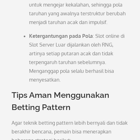
untuk mengejar kekalahan, sehingga pola
taruhan yang awalnya terstruktur berubah
menjadi taruhan acak dan impulsif.
Ketergantungan pada Pola
: Slot online di
Slot Server Luar dijalankan oleh RNG,
artinya setiap putaran acak dan tidak
terpengaruh taruhan sebelumnya.
Menganggap pola selalu berhasil bisa
menyesatkan.
Tips Aman Menggunakan
Betting Pattern
Agar teknik betting pattern lebih bernyali dan tidak
berakhir bencana, pemain bisa menerapkan