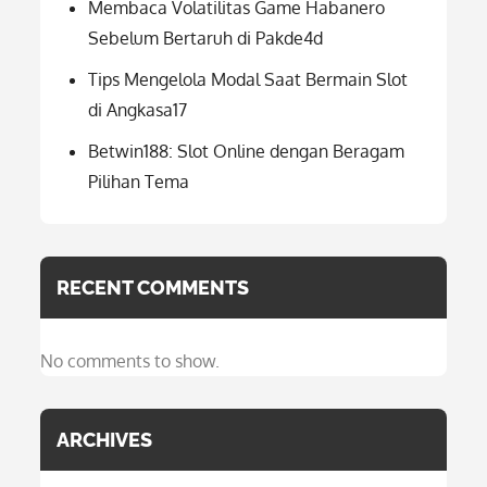
Membaca Volatilitas Game Habanero
Sebelum Bertaruh di Pakde4d
Tips Mengelola Modal Saat Bermain Slot
di Angkasa17
Betwin188: Slot Online dengan Beragam
Pilihan Tema
RECENT COMMENTS
No comments to show.
ARCHIVES