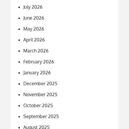
July 2026
June 2026
May 2026
April 2026
March 2026
February 2026
January 2026
December 2025
November 2025
October 2025
September 2025
August 2025