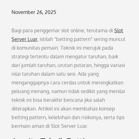
Posted
November 26, 2025
on
Bagi para penggemar slot online, terutama di
Slot
Server Luar
, istilah “betting pattern” sering muncul
di komunitas pemain. Teknik ini merujuk pada
strategi tertentu dalam mengatur taruhan, baik
dari jumlah taruhan, urutan putaran, hingga variasi
nilai taruhan dalam satu sesi. Ada yang
menganggapnya cara cerdas untuk meningkatkan
peluang menang, namun tidak sedikit yang menilai
teknik ini bisa berakhir bencana jika salah
diterapkan. Artikel ini akan membahas konsep
betting pattern, kelebihan dan risikonya, serta tips
bermain aman di Slot Server Luar.