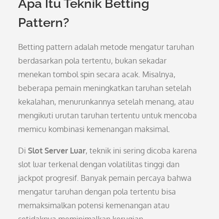
Apa Itu Teknik Betting
Pattern?
Betting pattern adalah metode mengatur taruhan
berdasarkan pola tertentu, bukan sekadar
menekan tombol spin secara acak. Misalnya,
beberapa pemain meningkatkan taruhan setelah
kekalahan, menurunkannya setelah menang, atau
mengikuti urutan taruhan tertentu untuk mencoba
memicu kombinasi kemenangan maksimal.
Di
Slot Server Luar
, teknik ini sering dicoba karena
slot luar terkenal dengan volatilitas tinggi dan
jackpot progresif. Banyak pemain percaya bahwa
mengatur taruhan dengan pola tertentu bisa
memaksimalkan potensi kemenangan atau
setidaknya meminimalkan kerugian.