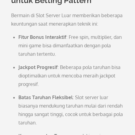
untuk Betting Pattern
Bermain di Slot Server Luar memberikan beberapa
keuntungan saat menerapkan teknik ini:
Fitur Bonus Interaktif
: Free spin, multiplier, dan
mini game bisa dimanfaatkan dengan pola
taruhan tertentu.
Jackpot Progresif
: Beberapa pola taruhan bisa
dioptimalkan untuk mencoba meraih jackpot
progresif.
Batas Taruhan Fleksibel
: Slot server luar
biasanya mendukung taruhan mulai dari rendah
hingga sangat tinggi, cocok untuk berbagai pola
taruhan.