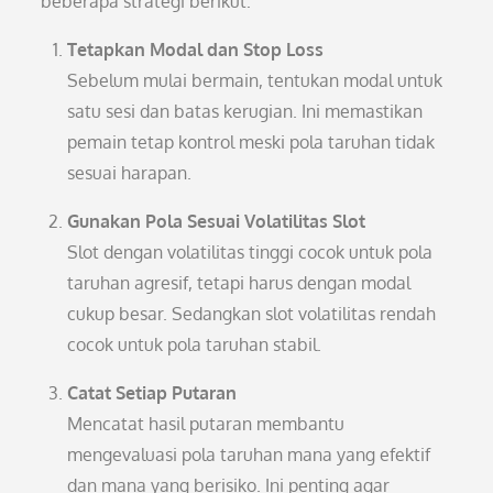
beberapa strategi berikut:
Tetapkan Modal dan Stop Loss
Sebelum mulai bermain, tentukan modal untuk
satu sesi dan batas kerugian. Ini memastikan
pemain tetap kontrol meski pola taruhan tidak
sesuai harapan.
Gunakan Pola Sesuai Volatilitas Slot
Slot dengan volatilitas tinggi cocok untuk pola
taruhan agresif, tetapi harus dengan modal
cukup besar. Sedangkan slot volatilitas rendah
cocok untuk pola taruhan stabil.
Catat Setiap Putaran
Mencatat hasil putaran membantu
mengevaluasi pola taruhan mana yang efektif
dan mana yang berisiko. Ini penting agar