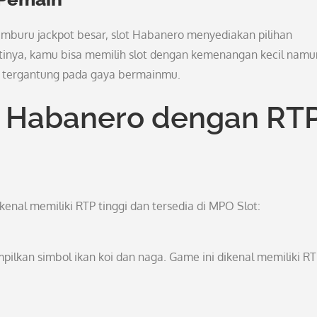
buru jackpot besar, slot Habanero menyediakan pilihan
Artinya, kamu bisa memilih slot dengan kemenangan kecil namu
g, tergantung pada gaya bermainmu.
t Habanero dengan RT
kenal memiliki RTP tinggi dan tersedia di MPO Slot:
ilkan simbol ikan koi dan naga. Game ini dikenal memiliki R