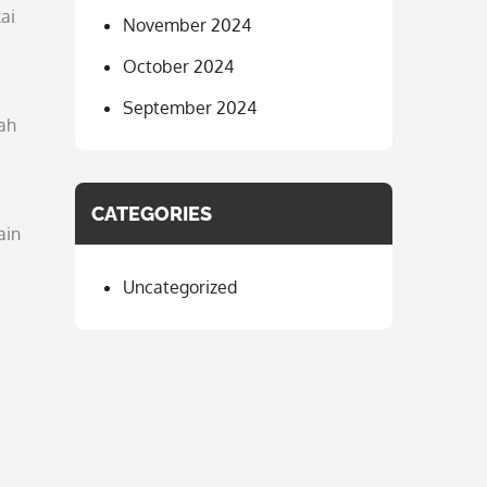
ai
November 2024
October 2024
September 2024
ah
CATEGORIES
ain
Uncategorized