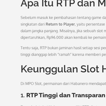
Apa Itu RTP dan 
Sebelum masuk ke pembahasan tentang game dari 
singkatan dari
Return to Player
, yaitu persentas
dalam jangka panjang. Misalnya, jika sebuah slot 
dipertaruhkan, Rp96.000 akan kembali ke pemain 
Tentu saja, RTP bukan jaminan hasil setiap sesi p
tinggi dianggap lebih “ramah” karena memberi p
Keunggulan Slot 
Di MPO Slot, permainan dari Habanero mendapat
1.
RTP Tinggi dan Transparan