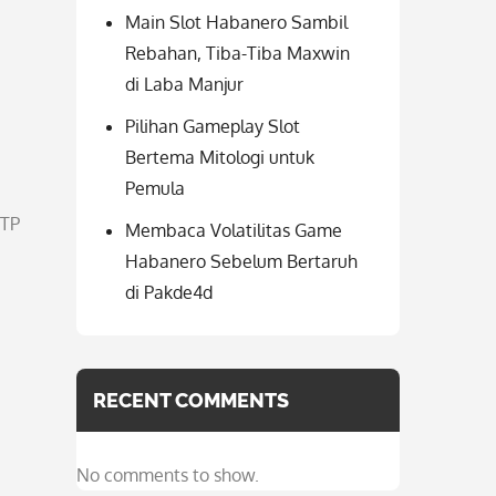
Main Slot Habanero Sambil
Rebahan, Tiba-Tiba Maxwin
di Laba Manjur
Pilihan Gameplay Slot
Bertema Mitologi untuk
Pemula
RTP
Membaca Volatilitas Game
Habanero Sebelum Bertaruh
di Pakde4d
RECENT COMMENTS
No comments to show.