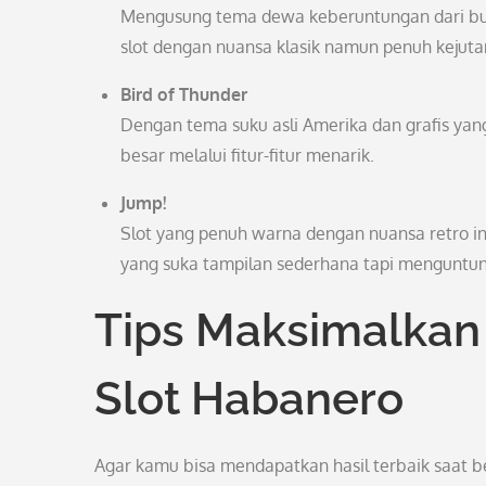
Mengusung tema dewa keberuntungan dari bud
slot dengan nuansa klasik namun penuh kejuta
Bird of Thunder
Dengan tema suku asli Amerika dan grafis yan
besar melalui fitur-fitur menarik.
Jump!
Slot yang penuh warna dengan nuansa retro in
yang suka tampilan sederhana tapi menguntu
Tips Maksimalkan
Slot Habanero
Agar kamu bisa mendapatkan hasil terbaik saat b