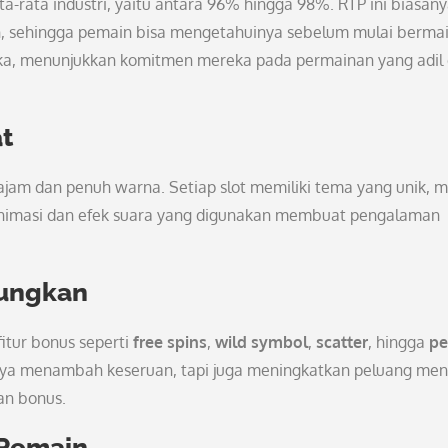
ta-rata industri, yaitu antara 96% hingga 98%. RTP ini biasan
n, sehingga pemain bisa mengetahuinya sebelum mulai bermai
buka, menunjukkan komitmen mereka pada permainan yang adil
t
ajam dan penuh warna. Setiap slot memiliki tema yang unik, m
. Animasi dan efek suara yang digunakan membuat pengalaman
tungkan
fitur bonus seperti
free spins
,
wild symbol
,
scatter
, hingga
pe
n hanya menambah keseruan, tapi juga meningkatkan peluang me
an bonus.
 Pemain