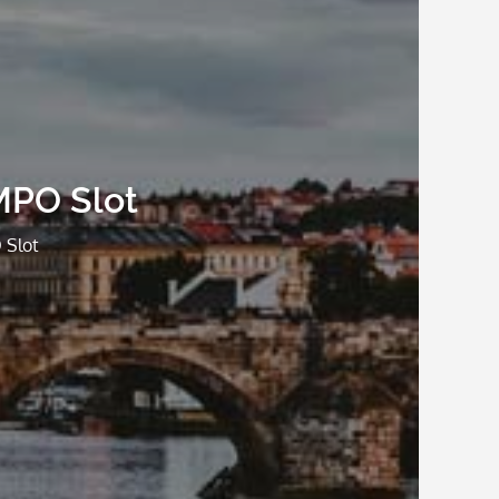
MPO Slot
 Slot