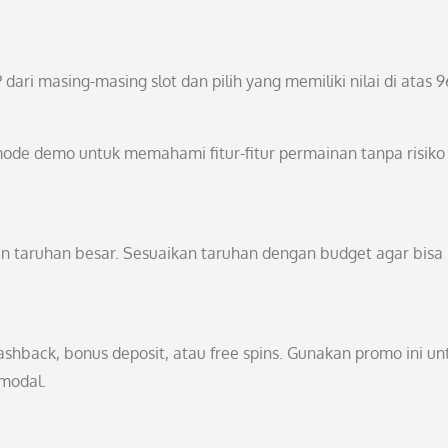
 dari masing-masing slot dan pilih yang memiliki nilai di atas 
ode demo untuk memahami fitur-fitur permainan tanpa risiko
n taruhan besar. Sesuaikan taruhan dengan budget agar bisa
hback, bonus deposit, atau free spins. Gunakan promo ini un
modal.