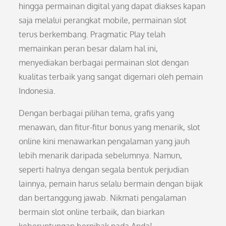
hingga permainan digital yang dapat diakses kapan
saja melalui perangkat mobile, permainan slot
terus berkembang. Pragmatic Play telah
memainkan peran besar dalam hal ini,
menyediakan berbagai permainan slot dengan
kualitas terbaik yang sangat digemari oleh pemain
Indonesia.
Dengan berbagai pilihan tema, grafis yang
menawan, dan fitur-fitur bonus yang menarik, slot
online kini menawarkan pengalaman yang jauh
lebih menarik daripada sebelumnya. Namun,
seperti halnya dengan segala bentuk perjudian
lainnya, pemain harus selalu bermain dengan bijak
dan bertanggung jawab. Nikmati pengalaman
bermain slot online terbaik, dan biarkan
keberuntungan berpihak pada Anda!