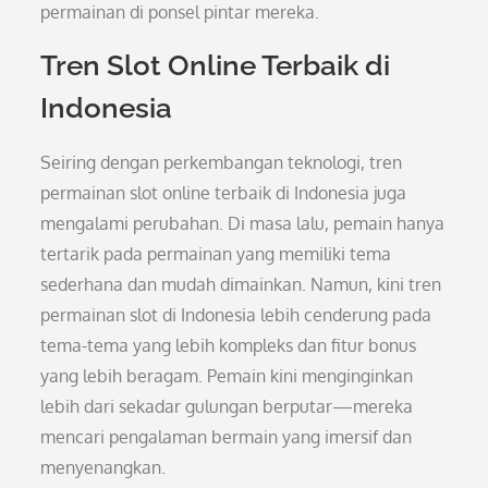
permainan di ponsel pintar mereka.
Tren Slot Online Terbaik di
Indonesia
Seiring dengan perkembangan teknologi, tren
permainan slot online terbaik di Indonesia juga
mengalami perubahan. Di masa lalu, pemain hanya
tertarik pada permainan yang memiliki tema
sederhana dan mudah dimainkan. Namun, kini tren
permainan slot di Indonesia lebih cenderung pada
tema-tema yang lebih kompleks dan fitur bonus
yang lebih beragam. Pemain kini menginginkan
lebih dari sekadar gulungan berputar—mereka
mencari pengalaman bermain yang imersif dan
menyenangkan.