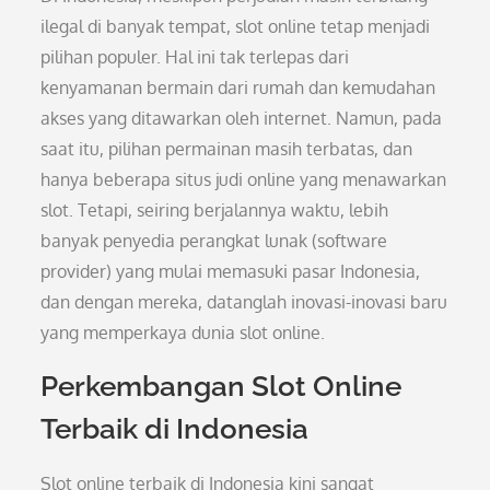
ilegal di banyak tempat, slot online tetap menjadi
pilihan populer. Hal ini tak terlepas dari
kenyamanan bermain dari rumah dan kemudahan
akses yang ditawarkan oleh internet. Namun, pada
saat itu, pilihan permainan masih terbatas, dan
hanya beberapa situs judi online yang menawarkan
slot. Tetapi, seiring berjalannya waktu, lebih
banyak penyedia perangkat lunak (software
provider) yang mulai memasuki pasar Indonesia,
dan dengan mereka, datanglah inovasi-inovasi baru
yang memperkaya dunia slot online.
Perkembangan Slot Online
Terbaik di Indonesia
Slot online terbaik di Indonesia kini sangat