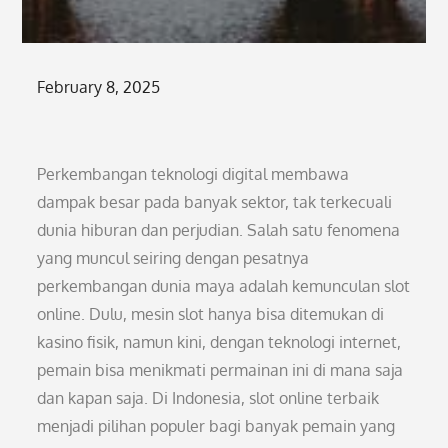
Posted
February 8, 2025
on
Perkembangan teknologi digital membawa
dampak besar pada banyak sektor, tak terkecuali
dunia hiburan dan perjudian. Salah satu fenomena
yang muncul seiring dengan pesatnya
perkembangan dunia maya adalah kemunculan slot
online. Dulu, mesin slot hanya bisa ditemukan di
kasino fisik, namun kini, dengan teknologi internet,
pemain bisa menikmati permainan ini di mana saja
dan kapan saja. Di Indonesia, slot online terbaik
menjadi pilihan populer bagi banyak pemain yang