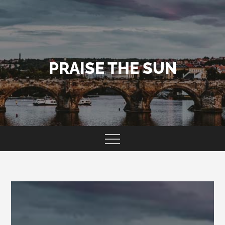
Skip
to
content
PRAISE THE SUN