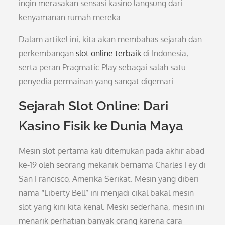
ingin merasakan sensasi kasino langsung dari
kenyamanan rumah mereka.
Dalam artikel ini, kita akan membahas sejarah dan
perkembangan
slot online terbaik
di Indonesia,
serta peran Pragmatic Play sebagai salah satu
penyedia permainan yang sangat digemari.
Sejarah Slot Online: Dari
Kasino Fisik ke Dunia Maya
Mesin slot pertama kali ditemukan pada akhir abad
ke-19 oleh seorang mekanik bernama Charles Fey di
San Francisco, Amerika Serikat. Mesin yang diberi
nama “Liberty Bell” ini menjadi cikal bakal mesin
slot yang kini kita kenal. Meski sederhana, mesin ini
menarik perhatian banyak orang karena cara