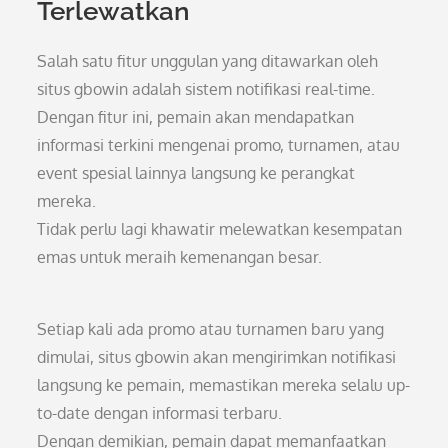
Terlewatkan
Salah satu fitur unggulan yang ditawarkan oleh
situs gbowin adalah sistem notifikasi real-time.
Dengan fitur ini, pemain akan mendapatkan
informasi terkini mengenai promo, turnamen, atau
event spesial lainnya langsung ke perangkat
mereka.
Tidak perlu lagi khawatir melewatkan kesempatan
emas untuk meraih kemenangan besar.
Setiap kali ada promo atau turnamen baru yang
dimulai, situs gbowin akan mengirimkan notifikasi
langsung ke pemain, memastikan mereka selalu up-
to-date dengan informasi terbaru.
Dengan demikian, pemain dapat memanfaatkan