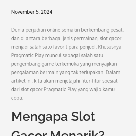
Posted
November 5, 2024
on
Dunia perjudian online semakin berkembang pesat,
dan di antara berbagai jenis permainan, slot gacor
menjadi salah satu favorit para penjudi. Khususnya,
Pragmatic Play muncul sebagai salah satu
pengembang game terkemuka yang menyajikan
pengalaman bermain yang tak terlupakan. Dalam
artikel ini, kita akan menjelajahi fitur-fitur spesial
dari slot gacor Pragmatic Play yang wajib kamu
coba.
Mengapa Slot
Gacor Menarik?