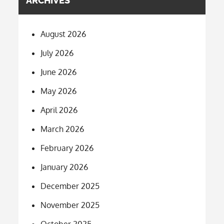
ARCHIVES
August 2026
July 2026
June 2026
May 2026
April 2026
March 2026
February 2026
January 2026
December 2025
November 2025
October 2025