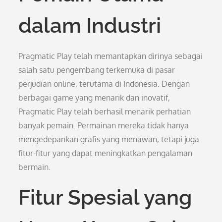
dalam Industri
Pragmatic Play telah memantapkan dirinya sebagai
salah satu pengembang terkemuka di pasar
perjudian online, terutama di Indonesia. Dengan
berbagai game yang menarik dan inovatif,
Pragmatic Play telah berhasil menarik perhatian
banyak pemain. Permainan mereka tidak hanya
mengedepankan grafis yang menawan, tetapi juga
fitur-fitur yang dapat meningkatkan pengalaman
bermain.
Fitur Spesial yang