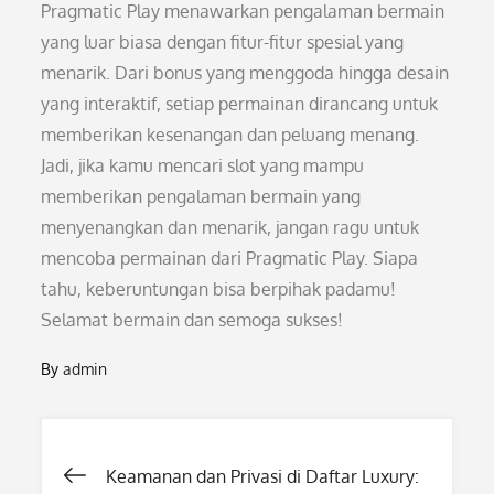
Pragmatic Play menawarkan pengalaman bermain
yang luar biasa dengan fitur-fitur spesial yang
menarik. Dari bonus yang menggoda hingga desain
yang interaktif, setiap permainan dirancang untuk
memberikan kesenangan dan peluang menang.
Jadi, jika kamu mencari slot yang mampu
memberikan pengalaman bermain yang
menyenangkan dan menarik, jangan ragu untuk
mencoba permainan dari Pragmatic Play. Siapa
tahu, keberuntungan bisa berpihak padamu!
Selamat bermain dan semoga sukses!
By
admin
Post
Keamanan dan Privasi di Daftar Luxury: