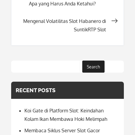
Apa yang Harus Anda Ketahui?
navigation
Mengenal Volatilitas Slot Habanero di
SuntikRTP Slot
Search
RECENT POSTS
Koi Gate di Platform Slot: Keindahan
Kolam Ikan Membawa Hoki Melimpah
Membaca Siklus Server Slot Gacor