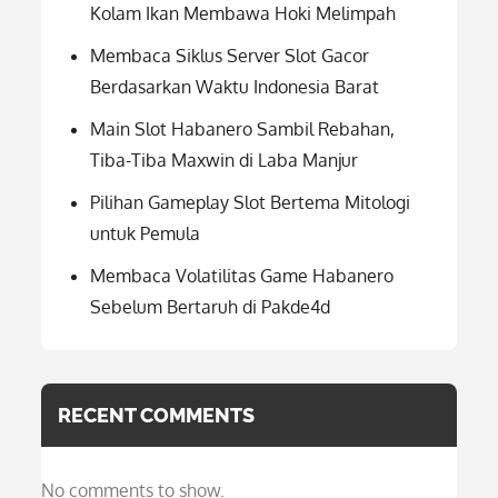
Kolam Ikan Membawa Hoki Melimpah
Membaca Siklus Server Slot Gacor
Berdasarkan Waktu Indonesia Barat
Main Slot Habanero Sambil Rebahan,
Tiba-Tiba Maxwin di Laba Manjur
Pilihan Gameplay Slot Bertema Mitologi
untuk Pemula
Membaca Volatilitas Game Habanero
Sebelum Bertaruh di Pakde4d
RECENT COMMENTS
No comments to show.