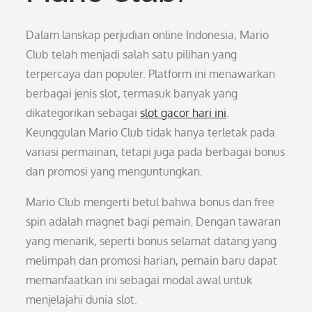
Dalam lanskap perjudian online Indonesia, Mario
Club telah menjadi salah satu pilihan yang
terpercaya dan populer. Platform ini menawarkan
berbagai jenis slot, termasuk banyak yang
dikategorikan sebagai
slot gacor hari ini
.
Keunggulan Mario Club tidak hanya terletak pada
variasi permainan, tetapi juga pada berbagai bonus
dan promosi yang menguntungkan.
Mario Club mengerti betul bahwa bonus dan free
spin adalah magnet bagi pemain. Dengan tawaran
yang menarik, seperti bonus selamat datang yang
melimpah dan promosi harian, pemain baru dapat
memanfaatkan ini sebagai modal awal untuk
menjelajahi dunia slot.