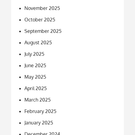
November 2025
October 2025
September 2025
August 2025
July 2025
June 2025
May 2025
April 2025
March 2025
February 2025
January 2025
December 2024