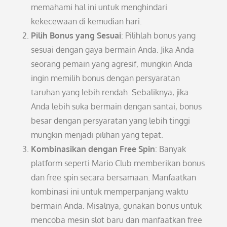
memahami hal ini untuk menghindari
kekecewaan di kemudian hari.
Pilih Bonus yang Sesuai
: Pilihlah bonus yang
sesuai dengan gaya bermain Anda. Jika Anda
seorang pemain yang agresif, mungkin Anda
ingin memilih bonus dengan persyaratan
taruhan yang lebih rendah. Sebaliknya, jika
Anda lebih suka bermain dengan santai, bonus
besar dengan persyaratan yang lebih tinggi
mungkin menjadi pilihan yang tepat.
Kombinasikan dengan Free Spin
: Banyak
platform seperti Mario Club memberikan bonus
dan free spin secara bersamaan. Manfaatkan
kombinasi ini untuk memperpanjang waktu
bermain Anda. Misalnya, gunakan bonus untuk
mencoba mesin slot baru dan manfaatkan free