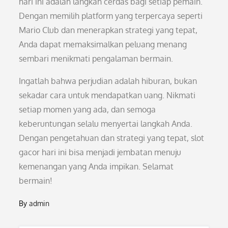
hari ini adalah langkah cerdas bagi setiap pemain.
Dengan memilih platform yang terpercaya seperti
Mario Club dan menerapkan strategi yang tepat,
Anda dapat memaksimalkan peluang menang
sembari menikmati pengalaman bermain.
Ingatlah bahwa perjudian adalah hiburan, bukan
sekadar cara untuk mendapatkan uang. Nikmati
setiap momen yang ada, dan semoga
keberuntungan selalu menyertai langkah Anda.
Dengan pengetahuan dan strategi yang tepat, slot
gacor hari ini bisa menjadi jembatan menuju
kemenangan yang Anda impikan. Selamat
bermain!
By
admin