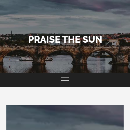
Skip
to
content
PRAISE THE SUN