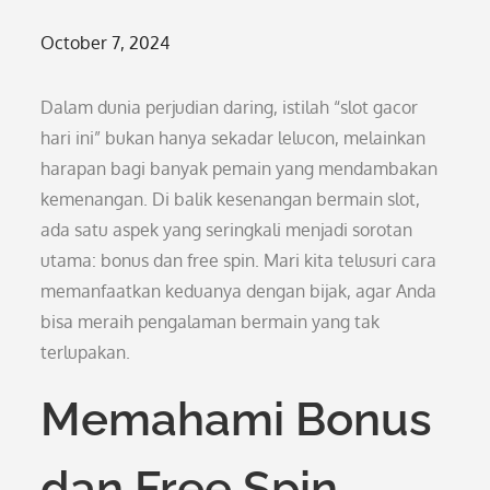
Posted
October 7, 2024
on
Dalam dunia perjudian daring, istilah “slot gacor
hari ini” bukan hanya sekadar lelucon, melainkan
harapan bagi banyak pemain yang mendambakan
kemenangan. Di balik kesenangan bermain slot,
ada satu aspek yang seringkali menjadi sorotan
utama: bonus dan free spin. Mari kita telusuri cara
memanfaatkan keduanya dengan bijak, agar Anda
bisa meraih pengalaman bermain yang tak
terlupakan.
Memahami Bonus
dan Free Spin