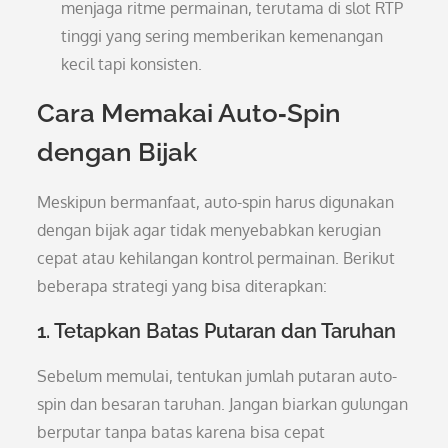
menjaga ritme permainan, terutama di slot RTP
tinggi yang sering memberikan kemenangan
kecil tapi konsisten.
Cara Memakai Auto‑Spin
dengan Bijak
Meskipun bermanfaat, auto-spin harus digunakan
dengan bijak agar tidak menyebabkan kerugian
cepat atau kehilangan kontrol permainan. Berikut
beberapa strategi yang bisa diterapkan:
1. Tetapkan Batas Putaran dan Taruhan
Sebelum memulai, tentukan jumlah putaran auto-
spin dan besaran taruhan. Jangan biarkan gulungan
berputar tanpa batas karena bisa cepat