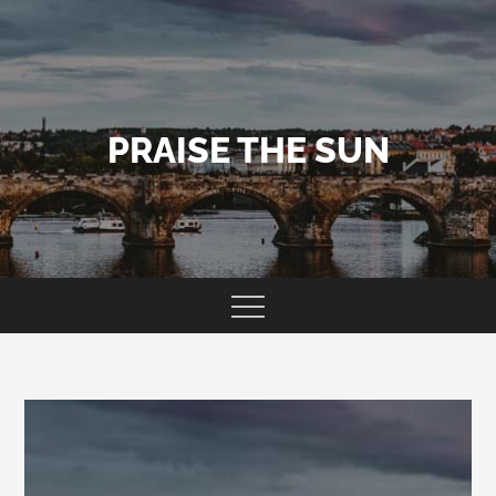
Skip
to
content
PRAISE THE SUN