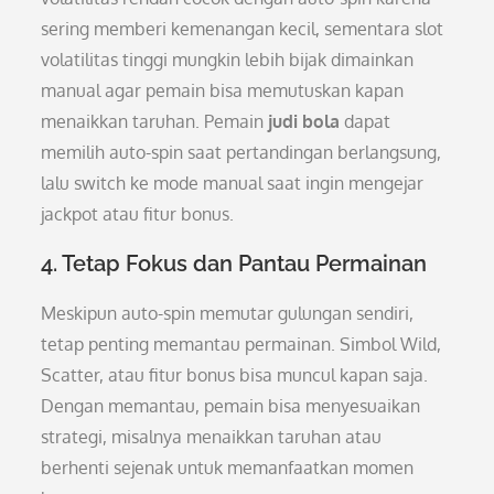
sering memberi kemenangan kecil, sementara slot
volatilitas tinggi mungkin lebih bijak dimainkan
manual agar pemain bisa memutuskan kapan
menaikkan taruhan. Pemain
judi bola
dapat
memilih auto-spin saat pertandingan berlangsung,
lalu switch ke mode manual saat ingin mengejar
jackpot atau fitur bonus.
4. Tetap Fokus dan Pantau Permainan
Meskipun auto-spin memutar gulungan sendiri,
tetap penting memantau permainan. Simbol Wild,
Scatter, atau fitur bonus bisa muncul kapan saja.
Dengan memantau, pemain bisa menyesuaikan
strategi, misalnya menaikkan taruhan atau
berhenti sejenak untuk memanfaatkan momen