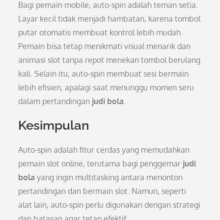
Bagi pemain mobile, auto-spin adalah teman setia.
Layar kecil tidak menjadi hambatan, karena tombol
putar otomatis membuat kontrol lebih mudah.
Pemain bisa tetap menikmati visual menarik dan
animasi slot tanpa repot menekan tombol berulang
kali. Selain itu, auto-spin membuat sesi bermain
lebih efisien, apalagi saat menunggu momen seru
dalam pertandingan
judi bola
.
Kesimpulan
Auto-spin adalah fitur cerdas yang memudahkan
pemain slot online, terutama bagi penggemar
judi
bola
yang ingin multitasking antara menonton
pertandingan dan bermain slot. Namun, seperti
alat lain, auto-spin perlu digunakan dengan strategi
dan batasan agar tetap efektif.