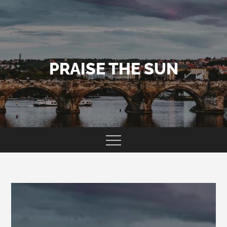
Skip
to
content
PRAISE THE SUN