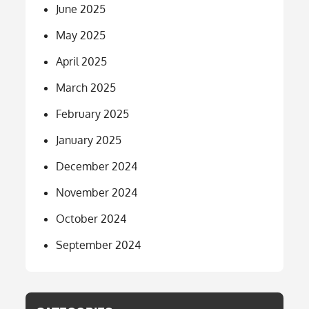
June 2025
May 2025
April 2025
March 2025
February 2025
January 2025
December 2024
November 2024
October 2024
September 2024