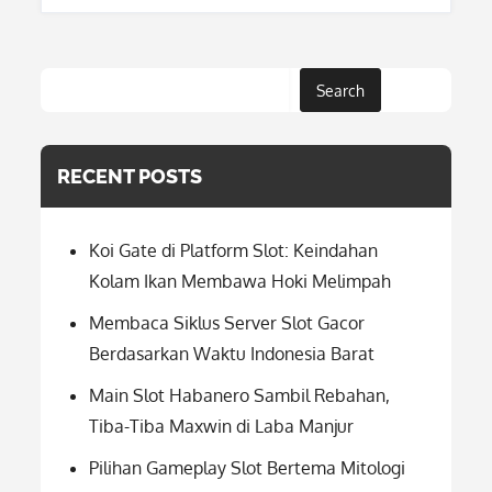
Search
RECENT POSTS
Koi Gate di Platform Slot: Keindahan
Kolam Ikan Membawa Hoki Melimpah
Membaca Siklus Server Slot Gacor
Berdasarkan Waktu Indonesia Barat
Main Slot Habanero Sambil Rebahan,
Tiba-Tiba Maxwin di Laba Manjur
Pilihan Gameplay Slot Bertema Mitologi