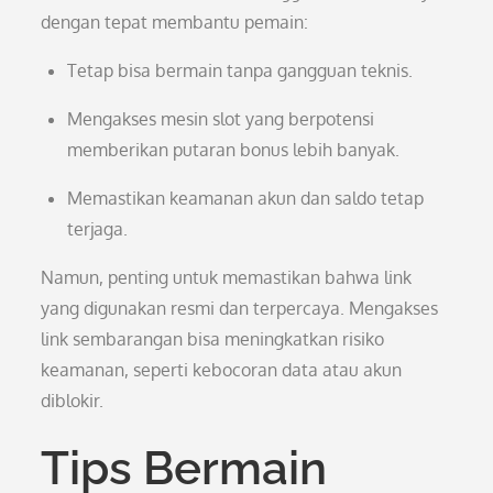
dengan tepat membantu pemain:
Tetap bisa bermain tanpa gangguan teknis.
Mengakses mesin slot yang berpotensi
memberikan putaran bonus lebih banyak.
Memastikan keamanan akun dan saldo tetap
terjaga.
Namun, penting untuk memastikan bahwa link
yang digunakan resmi dan terpercaya. Mengakses
link sembarangan bisa meningkatkan risiko
keamanan, seperti kebocoran data atau akun
diblokir.
Tips Bermain