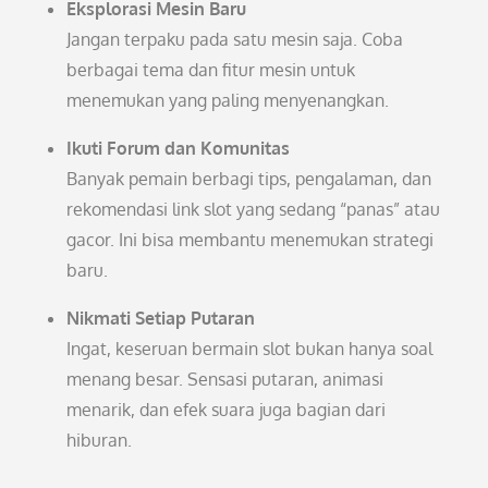
Eksplorasi Mesin Baru
Jangan terpaku pada satu mesin saja. Coba
berbagai tema dan fitur mesin untuk
menemukan yang paling menyenangkan.
Ikuti Forum dan Komunitas
Banyak pemain berbagi tips, pengalaman, dan
rekomendasi link slot yang sedang “panas” atau
gacor. Ini bisa membantu menemukan strategi
baru.
Nikmati Setiap Putaran
Ingat, keseruan bermain slot bukan hanya soal
menang besar. Sensasi putaran, animasi
menarik, dan efek suara juga bagian dari
hiburan.