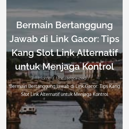
Bermain Bertanggung
Jawab di Link Gacor: Tips
Kang Slot Link Alternatif
untuk Menjaga Kontrol
Home
Uncategorized
Bermain Bertanggung Jawab di Link Gacor: Tips Kang
Slot Link Alternatif untuk Menjaga Kontrol