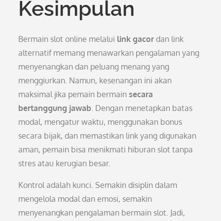
Kesimpulan
Bermain slot online melalui
link gacor
dan link
alternatif memang menawarkan pengalaman yang
menyenangkan dan peluang menang yang
menggiurkan. Namun, kesenangan ini akan
maksimal jika pemain bermain
secara
bertanggung jawab
. Dengan menetapkan batas
modal, mengatur waktu, menggunakan bonus
secara bijak, dan memastikan link yang digunakan
aman, pemain bisa menikmati hiburan slot tanpa
stres atau kerugian besar.
Kontrol adalah kunci. Semakin disiplin dalam
mengelola modal dan emosi, semakin
menyenangkan pengalaman bermain slot. Jadi,